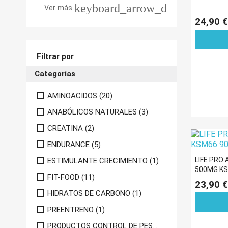
keyboard_arrow_down
Ver más
QUEMAGRASAS
24,90 €
ESTIMULANTE CRECIMIENTO
SALUD ARTICULAR

Filtrar por
COMPLEMENTOS

Categorías
Vitaminas y minerales

PREENTRENO
AMINOACIDOS
(20)
SALUD Y BIENESTAR
ANABÓLICOS NATURALES
(3)
ACEITES
CREATINA
(2)
ENDURANCE
ENDURANCE
(5)

HIDRATOS DE CARBONO
LIFE PRO
ESTIMULANTE CRECIMIENTO
(1)
500MG KS
PRODUCTOS VEGANOS
FIT-FOOD
(11)
23,90 €

PRODUCTOS CONTROL DE PESO
HIDRATOS DE CARBONO
(1)

ANABÓLICOS NATURALES
PREENTRENO
(1)
PRODUCTOS CONTROL DE PESO
(8)