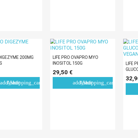
 DIGEZYME 200MG
LIFE PRO OVAPRO MYO
S
INOSITOL 150G
LIFE 
GLUCO
29,50 €
VEGA
32,9
add_shopping_cart
add_shopping_cart
Añadir
Añadir