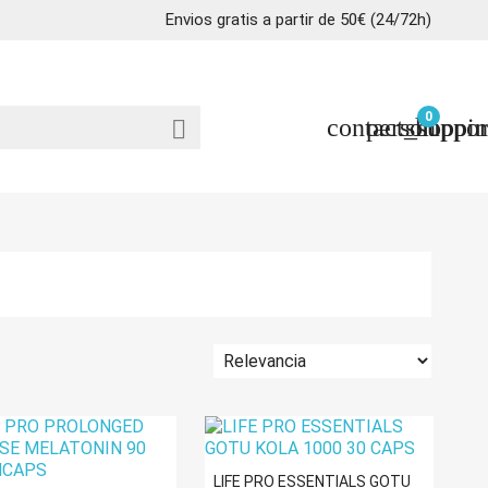
Envios gratis a partir de 50€ (24/72h)
0
contact_suppor
person
shoppin

LIFE PRO ESSENTIALS GOTU